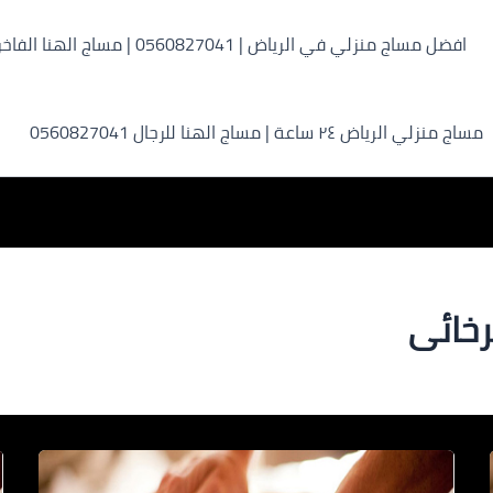
افضل مساج منزلي في الرياض | 0560827041 | مساج الهنا الفاخر
مساج منزلي الرياض ٢٤ ساعة | مساج الهنا للرجال 0560827041
رخائى