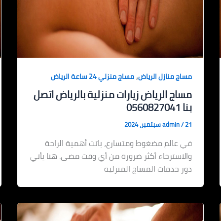
,
مساج منازل الرياض
مساج منزلي 24 ساعة الرياض
مساج الرياض زيارات منزلية بالرياض اتصل
بنا 0560827041
21 سبتمبر، 2024
/
admin
في عالم مضغوط ومتسارع، باتت أهمية الراحة
والاسترخاء أكثر ضرورة من أي وقت مضى. هنا يأتي
دور خدمات المساج المنزلية