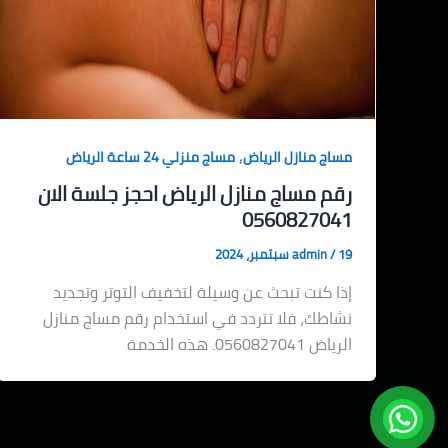
,
مساج منازل الرياض
مساج منزلي 24 ساعة الرياض
رقم مساج منازل الرياض احجز جلسة الان
0560827041
19 سبتمبر، 2024
/
admin
إذا كنت تبحث عن وسيلة لتخفيف التوتر وتجديد
نشاطك، فلا تتردد في استخدام رقم مساج منازل
الرياض 0560827041. هذه الخدمة